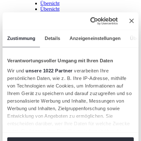
Übersicht
Übersicht
Turniere
Die Kategorien
Turnier ausrichten
Ranking
Unsere Partner
Zustimmung
Details
Anzeigeneinstellungen
Über
Netzwerken
Company Cup
Übersicht
MyPadel Company Cup x Münchener Flughafen
Verantwortungsvoller Umgang mit Ihren Daten
Company Cup
Wir und
unsere 1022 Partner
verarbeiten Ihre
Padel Days Münchener Flughafen
PADELHAM - padelfestival
persönlichen Daten, wie z. B. Ihre IP-Adresse, mithilfe
Ueber uns
von Technologien wie Cookies, um Informationen auf
Team
Ihrem Gerät zu speichern und darauf zuzugreifen und so
mypadel.de
personalisierte Werbung und Inhalte, Messungen von
tennis.de
Werbung und Inhalten, Zielgruppenforschung sowie
DTB
Entwicklung von Angeboten zu ermöglichen. Sie
Weitere Plattformen
entscheiden darüber, wer Ihre Daten für welche Zwecke
Schließen
nutzt. Sie können Ihre Einwilligung jederzeit über die
Registrieren
Login
Cookie-Erklärung oder durch Klicken auf das Privacy
E-Mail-Adresse