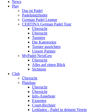
News
Play
Das ist Padel
Padelplatzfinder
German Padel League
CERTINA German Padel Tour
Übersicht
Übersicht
Turniere
Die Kategorien
Turnier ausrichten
Unsere Partner
MyPadel NextGen
Übersicht
Alles auf einen Blick
Sichtung
Club
Übersicht
Platzbau
Übersicht
Übersicht
Info-Angebote
Experten
Court-Rechner
Leitfaden - Padel in deinem Verein