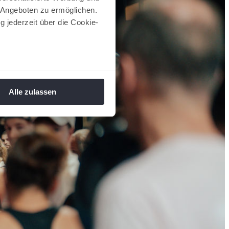
 Angeboten zu ermöglichen.
g jederzeit über die Cookie-
au sein können
zieren
Alle zulassen
hre Präferenzen im
Abschnitt
 Medien anbieten zu können
hrer Verwendung unserer
 führen diese Informationen
ie im Rahmen Ihrer Nutzung
 Footer aufgerufen und