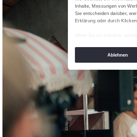
Inhalte, Messungen von Werb
Sie entscheiden darüber, wer
Erklärung oder durch Klicken
Wenn Sie es erlauben, würde
Informationen über Ih
Ihr Gerät durch aktiv
Ablehnen
Erfahren Sie mehr darüber, w
Einzelheiten
fest.
Wir verwenden Cookies, um I
und die Zugriffe auf unsere 
Website an unsere Partner fü
möglicherweise mit weiteren
der Dienste gesammelt habe
angepasst werden.