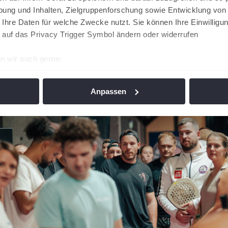
ung und Inhalten, Zielgruppenforschung sowie Entwicklung von
 Ihre Daten für welche Zwecke nutzt. Sie können Ihre Einwilligun
 auf das Privacy Trigger Symbol ändern oder widerrufen
n wir auch gerne:
re geografische Lage erfassen, welche bis auf einige Meter gen
es Scannen nach bestimmten Merkmalen (Fingerprinting) identifi
Anpassen
ie Ihre persönlichen Daten verarbeitet werden, und legen Sie I
nhalte und Anzeigen zu personalisieren, Funktionen für soziale
Website zu analysieren. Außerdem geben wir Informationen zu I
r soziale Medien, Werbung und Analysen weiter. Unsere Partner
 Daten zusammen, die Sie ihnen bereitgestellt haben oder die s
n. Die
Cookie-Einstellungen
können jederzeit über den Link im