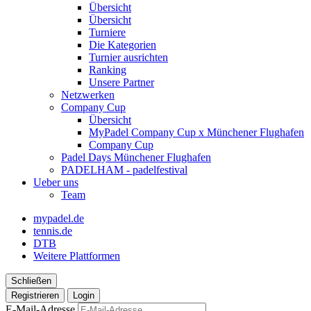
Übersicht
Übersicht
Turniere
Die Kategorien
Turnier ausrichten
Ranking
Unsere Partner
Netzwerken
Company Cup
Übersicht
MyPadel Company Cup x Münchener Flughafen
Company Cup
Padel Days Münchener Flughafen
PADELHAM - padelfestival
Ueber uns
Team
mypadel.de
tennis.de
DTB
Weitere Plattformen
Schließen
Registrieren
Login
E-Mail-Adresse