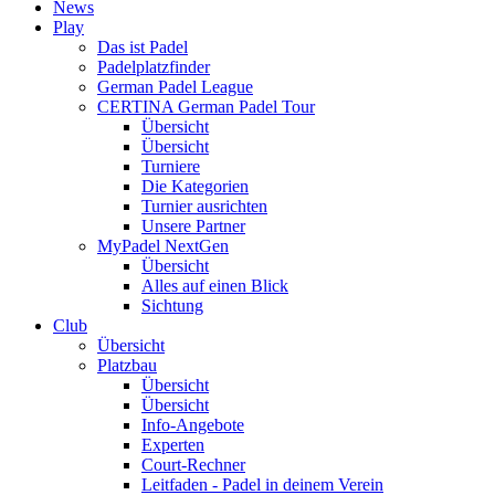
News
Play
Das ist Padel
Padelplatzfinder
German Padel League
CERTINA German Padel Tour
Übersicht
Übersicht
Turniere
Die Kategorien
Turnier ausrichten
Unsere Partner
MyPadel NextGen
Übersicht
Alles auf einen Blick
Sichtung
Club
Übersicht
Platzbau
Übersicht
Übersicht
Info-Angebote
Experten
Court-Rechner
Leitfaden - Padel in deinem Verein