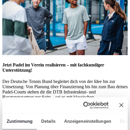
Jetzt Padel im Verein realisieren – mit fachkundiger
Unterstützung!
Der Deutsche Tennis Bund begleitet dich von der Idee bis zur
Umsetzung: Von Planung über Finanzierung bis hin zum Bau deines
Padel-Courts stehen dir die DTB Infrastruktur- und
Beratungspartner zur Seite – sei es mit klassischen
Fundamentlösungen oder modernen, modularen Systemen. Damit
dein Verein optimal von Padel profitiert, arbeiten wir mit erfahrenen
und verlässlichen Partnern zusammen.
Zustimmung
Details
Anzeigeneinstellungen
Über
Infrastrukturpartner