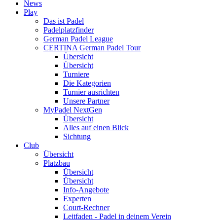
News
Play
Das ist Padel
Padelplatzfinder
German Padel League
CERTINA German Padel Tour
Übersicht
Übersicht
Turniere
Die Kategorien
Turnier ausrichten
Unsere Partner
MyPadel NextGen
Übersicht
Alles auf einen Blick
Sichtung
Club
Übersicht
Platzbau
Übersicht
Übersicht
Info-Angebote
Experten
Court-Rechner
Leitfaden - Padel in deinem Verein