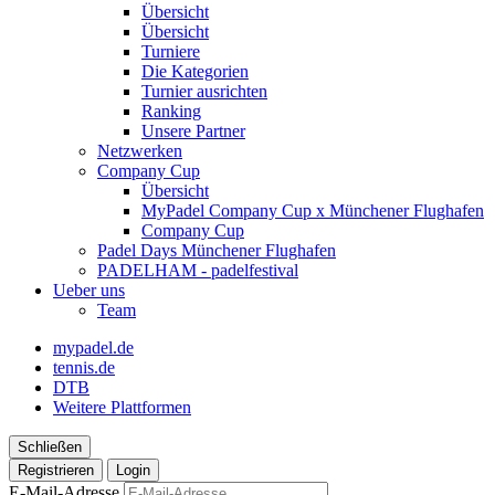
Übersicht
Übersicht
Turniere
Die Kategorien
Turnier ausrichten
Ranking
Unsere Partner
Netzwerken
Company Cup
Übersicht
MyPadel Company Cup x Münchener Flughafen
Company Cup
Padel Days Münchener Flughafen
PADELHAM - padelfestival
Ueber uns
Team
mypadel.de
tennis.de
DTB
Weitere Plattformen
Schließen
Registrieren
Login
E-Mail-Adresse