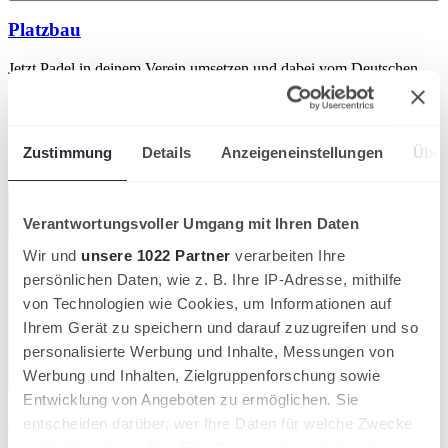
Platzbau
Jetzt Padel in deinem Verein umsetzen und dabei vom Deutschen
Tennis Bund umfassend unterstützt werden. Von der ersten Idee
über die Finanzierung bis hin zum Bau deines Padel-Courts stehen
dir erfahrene Partner zur Seite, die dich bei Planung, Umsetzung
und Betrieb begleiten. So sicherst du dir alle Vorteile von Padel und
Zustimmung
Details
Anzeigeneinstellungen
Über
profitierst von maßgeschneiderten Lösungen für deinen Club.
mehr erfahren
Verantwortungsvoller Umgang mit Ihren Daten
Wir und
unsere 1022 Partner
verarbeiten Ihre
persönlichen Daten, wie z. B. Ihre IP-Adresse, mithilfe
von Technologien wie Cookies, um Informationen auf
Ihrem Gerät zu speichern und darauf zuzugreifen und so
personalisierte Werbung und Inhalte, Messungen von
Werbung und Inhalten, Zielgruppenforschung sowie
Entwicklung von Angeboten zu ermöglichen. Sie
Businessplan & Finanzierung
entscheiden darüber, wer Ihre Daten für welche Zwecke
nutzt. Sie können Ihre Einwilligung jederzeit über die