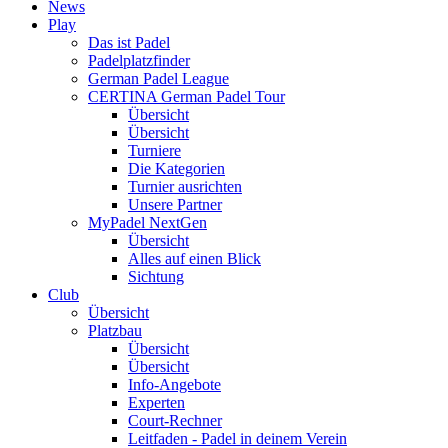
News
Play
Das ist Padel
Padelplatzfinder
German Padel League
CERTINA German Padel Tour
Übersicht
Übersicht
Turniere
Die Kategorien
Turnier ausrichten
Unsere Partner
MyPadel NextGen
Übersicht
Alles auf einen Blick
Sichtung
Club
Übersicht
Platzbau
Übersicht
Übersicht
Info-Angebote
Experten
Court-Rechner
Leitfaden - Padel in deinem Verein