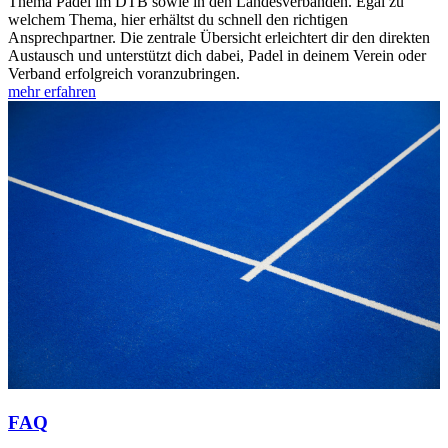
Thema Padel im DTB sowie in den Landesverbänden. Egal zu
soziale Medien, Werbung und Analysen weiter. Unsere
welchem Thema, hier erhältst du schnell den richtigen
Ansprechpartner. Die zentrale Übersicht erleichtert dir den direkten
Partner führen diese Informationen möglicherweise mit
Austausch und unterstützt dich dabei, Padel in deinem Verein oder
weiteren Daten zusammen, die Sie ihnen bereitgestellt
Verband erfolgreich voranzubringen.
haben oder die sie im Rahmen Ihrer Nutzung der Dienste
mehr erfahren
gesammelt haben. Die
Cookie-Einstellungen
können
jederzeit über den Link im Footer aufgerufen und
angepasst werden.
FAQ