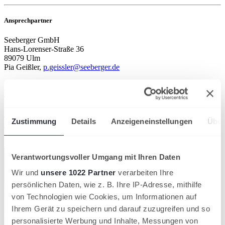
Ansprechpartner
Seeberger GmbH
Hans-Lorenser-Straße 36
89079 Ulm
Pia Geißler,
p.geissler@seeberger.de
Weitere Informationen
opens in a new tab
Game on: Wir suchen das Seeberger MyPadel-Team
Zustimmung
Details
Anzeigeneinstellungen
Über
2026!
Seeberger Team
Verantwortungsvoller Umgang mit Ihren Daten
Wir und
unsere 1022 Partner
verarbeiten Ihre
persönlichen Daten, wie z. B. Ihre IP-Adresse, mithilfe
von Technologien wie Cookies, um Informationen auf
Ihrem Gerät zu speichern und darauf zuzugreifen und so
personalisierte Werbung und Inhalte, Messungen von