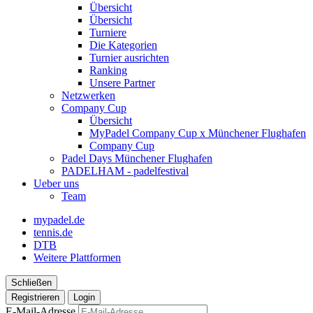
Übersicht
Übersicht
Turniere
Die Kategorien
Turnier ausrichten
Ranking
Unsere Partner
Netzwerken
Company Cup
Übersicht
MyPadel Company Cup x Münchener Flughafen
Company Cup
Padel Days Münchener Flughafen
PADELHAM - padelfestival
Ueber uns
Team
mypadel.de
tennis.de
DTB
Weitere Plattformen
Schließen
Registrieren
Login
E-Mail-Adresse