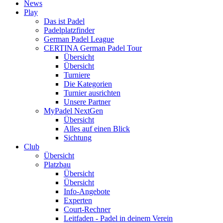
News
Play
Das ist Padel
Padelplatzfinder
German Padel League
CERTINA German Padel Tour
Übersicht
Übersicht
Turniere
Die Kategorien
Turnier ausrichten
Unsere Partner
MyPadel NextGen
Übersicht
Alles auf einen Blick
Sichtung
Club
Übersicht
Platzbau
Übersicht
Übersicht
Info-Angebote
Experten
Court-Rechner
Leitfaden - Padel in deinem Verein